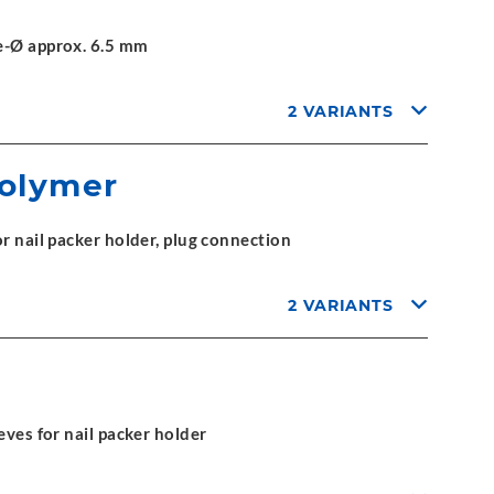
de-Ø approx. 6.5 mm
2 VARIANTS
polymer
r nail packer holder, plug connection
2 VARIANTS
eves for nail packer holder