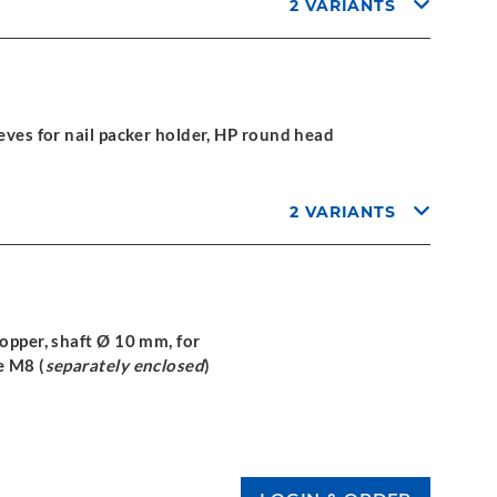
2 VARIANTS
eves for nail packer holder, HP round head
2 VARIANTS
topper, shaft Ø 10 mm, for
e M8 (
separately enclosed
)