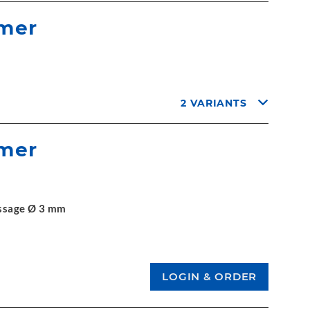
ymer
2 VARIANTS
ymer
passage Ø 3 mm