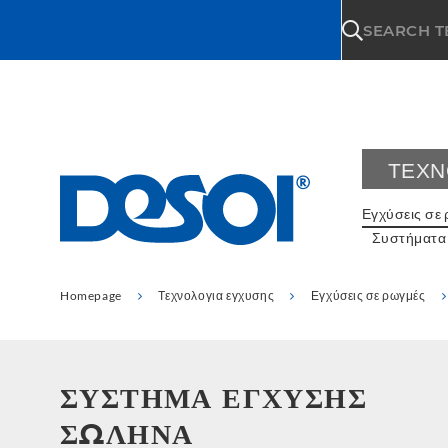
\n
SEARCH 
ΤΕΧΝ
Εγχύσεις σε
Συστήματα
Homepage
Τεχνολογια εγχυσης
Εγχύσεις σε ρωγμές
ΣΎΣΤΗΜΑ ΈΓΧΥΣΗΣ
ΣΩΛΉΝΑ