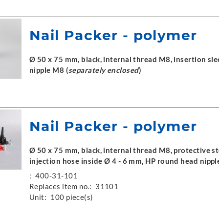
Nail Packer - polymer
Ø 50 x 75 mm, black, internal thread M8, insertion sle
nipple M8 (
separately enclosed
)
Nail Packer - polymer
Ø 50 x 75 mm, black, internal thread M8, protective s
injection hose inside Ø 4 - 6 mm, HP round head nippl
:
400-31-101
Replaces item no.:
31101
Unit:
100 piece(s)