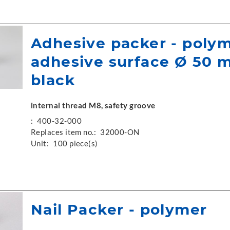
Adhesive packer - poly
adhesive surface Ø 50 
black
internal thread M8, safety groove
:
400-32-000
Replaces item no.:
32000-ON
Unit:
100 piece(s)
Nail Packer - polymer