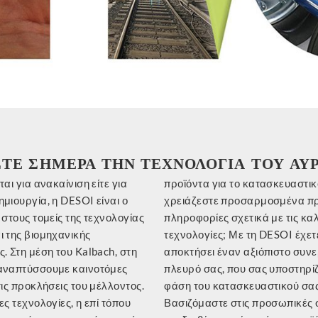
ΤΕ ΣΗΜΕΡΑ ΤΗΝ ΤΕΧΝΟΛΟΓΙΑ ΤΟΥ ΑΥ
ται για ανακαίνιση είτε για
 το κατασκευαστικό σας έργο,
ημιουργία, η DESOI είναι ο
προσαρμοσμένα προϊόντα και
 στους τομείς της τεχνολογίας
ες σχετικά με τις καλύτερες
ι της βιομηχανικής
; Με τη DESOI έχετε
ς. Στη μέση του Kalbach, στη
έναν αξιόπιστο συνεργάτη στο
 αναπτύσσουμε καινοτόμες
 που σας υποστηρίζει σε κάθε
τις προκλήσεις του μέλλοντος.
κατασκευαστικού σας έργου.
ες τεχνολογίες, η επί τόπου
 στις προσωπικές συμβουλές