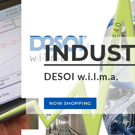
INDUST
B-SERI
DESOI w.i.l.m.a.
Επισκευή αρμών
NOW SHOPPING
ΜΆΘΕΤΕ ΠΕΡΙΣΣΌΤΕΡΑ