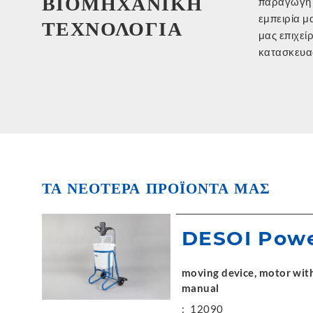
ΒΙΟΜΗΧΑΝΙΚΗ
παραγωγή 
και διαθέτ
εμπειρία μ
είναι τόσ
ΤΕΧΝΟΛΟΓΙΑ
μας επιχε
απαιτήσε
κατασκευα
ΤΑ ΝΕΟΤΕΡΑ ΠΡΟΪΟΝΤΑ ΜΑΣ
DESOI Pow
moving device, motor with 
manual
:
12090