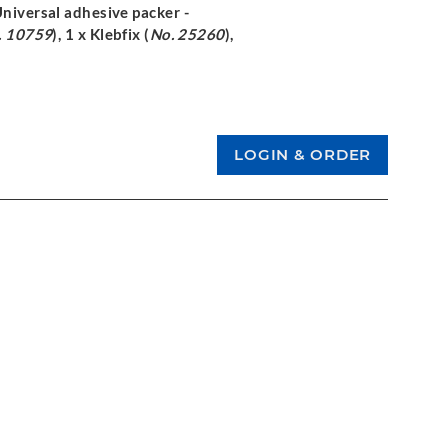
 Universal adhesive packer -
. 10759
), 1 x Klebfix (
No. 25260
),