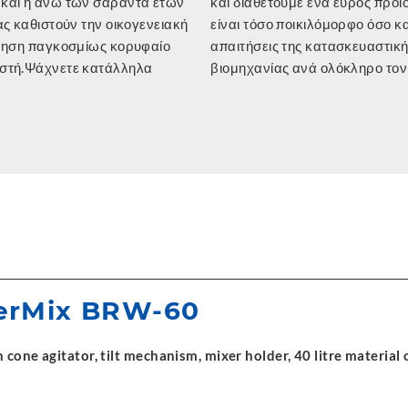
και η άνω των σαράντα ετών
ουμε ένα εύρος προϊόντων που
ας καθιστούν την οικογενειακή
ο ποικιλόμορφο όσο και οι
ίρηση παγκοσμίως κορυφαίο
ις της κατασκευαστικής
στή.Ψάχνετε κατάλληλα
βιομηχανίας ανά ολόκληρο τον
erMix BRW-60
cone agitator, tilt mechanism, mixer holder, 40 litre material c