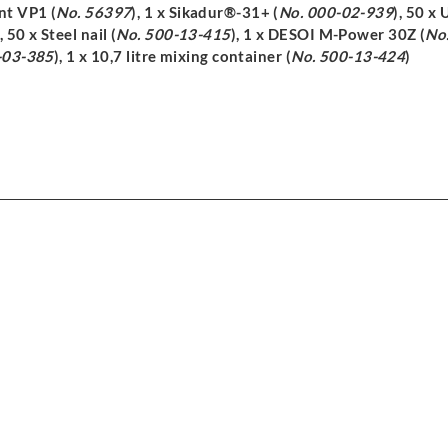
nt VP1 (
No. 56397
), 1 x Sikadur®-31+ (
No. 000-02-939
), 50 x
), 50 x Steel nail (
No. 500-13-415
), 1 x DESOI M-Power 30Z (
No
-03-385
), 1 x 10,7 litre mixing container (
No. 500-13-424
)