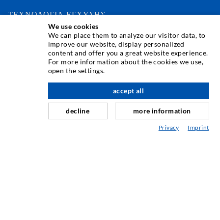
ΤΕΧΝΟΛΟΓΙΑ ΕΓΧΥΣΗΣ
We use cookies
We can place them to analyze our visitor data, to
Εγχύσεις σε ρωγμές
improve our website, display personalized
content and offer you a great website experience.
Οριζόντια σφράγιση
For more information about the cookies we use,
Έγχυση τοιχοποιίας / κουρτίνας
open the settings.
Επισκευή αρμών
accept all
Ορυχεία και Τούνελ
decline
more information
Συστήματα αγκύρωσης
Privacy
Imprint
Ειδικές Λύσεις
Μηχανήματα ενέσεων και αναδευτήρες
ΜΗΧΑΝΙΚΉ ΚΑΙ ΤΕΧΝΟΛΟΓΊΑ
ΣΈΡΒΙΣ