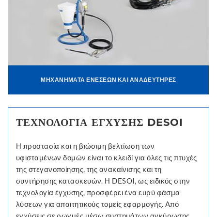
ΜΗΧΑΝΉΜΑΤΑ ΕΝΈΣΕΩΝ ΚΑΙ ΑΝΑΔΕΥΤΉΡΕΣ
ΤΕΧΝΟΛΟΓΊΑ ΈΓΧΥΣΗΣ DESOI
Η προστασία και η βιώσιμη βελτίωση των
υφισταμένων δομών είναι το κλειδί για όλες τις πτυχές
της στεγανοποίησης, της ανακαίνισης και τη
συντήρησης κατασκευών. Η DESOI, ως ειδικός στην
τεχνολογία έγχυσης, προσφέρει ένα ευρύ φάσμα
λύσεων για απαιτητικούς τομείς εφαρμογής. Από
εγχύσεις σε ρωγμές μέσω συστημάτων αγκύρωσης