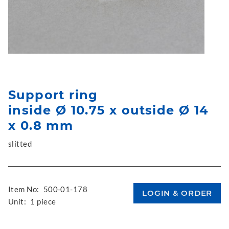
Support ring
inside Ø 10.75 x outside Ø 14
x 0.8 mm
slitted
Item No:
500-01-178
Unit:
1 piece