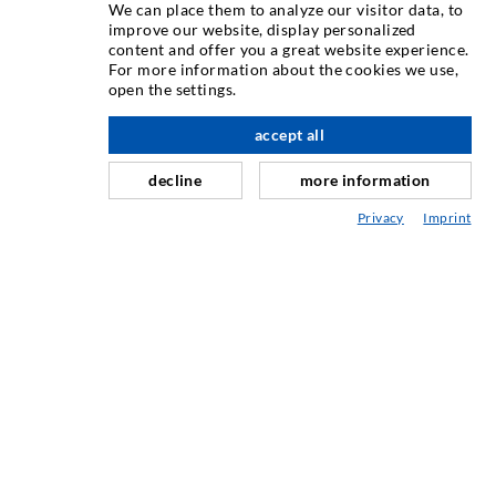
We can place them to analyze our visitor data, to
improve our website, display personalized
content and offer you a great website experience.
Εγχύσεις σε ρωγμές
For more information about the cookies we use,
open the settings.
Οριζόντια σφράγιση
Έγχυση τοιχοποιίας / κουρτίνας
accept all
Επισκευή αρμών
decline
more information
Ορυχεία και Τούνελ
Privacy
Imprint
Συστήματα αγκύρωσης
Ειδικές Λύσεις
Μηχανήματα ενέσεων και αναδευτήρες
ΜΗΧΑΝΙΚΉ ΚΑΙ ΤΕΧΝΟΛΟΓΊΑ
ΣΈΡΒΙΣ