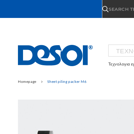
\n
SEARCH 
ΤΕΧΝ
Τεχνολογια 
Homepage
Sheet piling packer M6