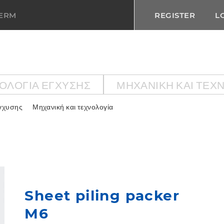
TERM
REGISTER
L
ΟΛΟΓΙΑ ΕΓΧΥΣΗΣ
ΜΗΧΑΝΙΚΉ ΚΑΙ ΤΕΧ
εγχυσης
Μηχανική και τεχνολογία
Sheet piling packer
M6