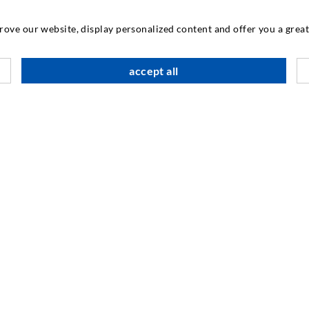
ΜΗΧΑΝΙΚΉ ΚΑΙ ΤΕΧΝΟΛΟΓΊΑ
prove our website, display personalized content and offer you a gre
Τ
accept all
Π
Τ
SOCIAL MEDIA