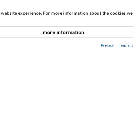
ΣΈΡΒΙΣ
at website experience. For more information about the cookies we
εχνική βιβλιοθήκη
more information
αροχή συμβουλών / Σχεδιασμός / Εφαρμογή
Privacy
Imprint
α πάντα για τις εγχύσεις