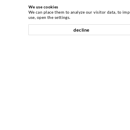
We use cookies
ΤΕΧΝΟΛΟΓΙΑ ΕΓΧΥΣΗΣ
We can place them to analyze our visitor data, to im
use, open the settings.
Εγχύσεις σε ρωγμές
decline
Οριζόντια σφράγιση
Έγχυση τοιχοποιίας / κουρτίνας
Επισκευή αρμών
Ορυχεία και Τούνελ
Συστήματα αγκύρωσης
Ειδικές Λύσεις
Μηχανήματα ενέσεων και αναδευτήρες
Η ΕΤΑΙΡΊΑ
Οροσημα