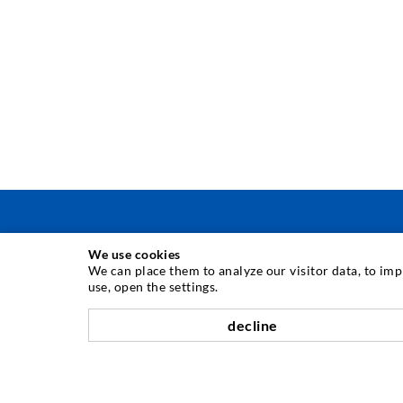
We use cookies
ΤΕΧΝΟΛΟΓΙΑ ΕΓΧΥΣΗΣ
We can place them to analyze our visitor data, to im
use, open the settings.
Εγχύσεις σε ρωγμές
decline
Οριζόντια σφράγιση
Έγχυση τοιχοποιίας / κουρτίνας
Επισκευή αρμών