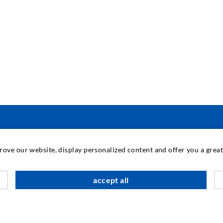
ΜΗΧΑΝΙΚΉ ΚΑΙ ΤΕΧΝΟΛΟΓΊΑ
prove our website, display personalized content and offer you a gre
Τ
accept all
Π
Τ