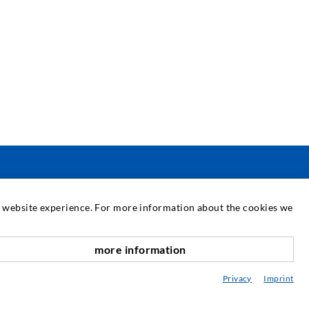
ΣΈΡΒΙΣ
at website experience. For more information about the cookies we
εχνική βιβλιοθήκη
more information
αροχή συμβουλών / Σχεδιασμός / Εφαρμογή
Privacy
Imprint
α πάντα για τις εγχύσεις