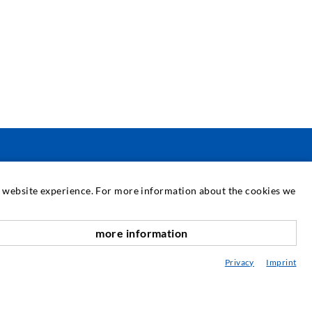
ΣΈΡΒΙΣ
at website experience. For more information about the cookies we
εχνική βιβλιοθήκη
more information
αροχή συμβουλών / Σχεδιασμός / Εφαρμογή
Privacy
Imprint
α πάντα για τις εγχύσεις