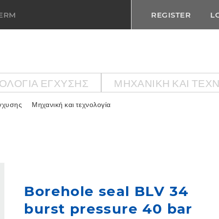
TERM
REGISTER
L
ΟΛΟΓΙΑ ΕΓΧΥΣΗΣ
ΜΗΧΑΝΙΚΉ ΚΑΙ ΤΕΧ
εγχυσης
Μηχανική και τεχνολογία
Borehole seal BLV 34
burst pressure 40 bar