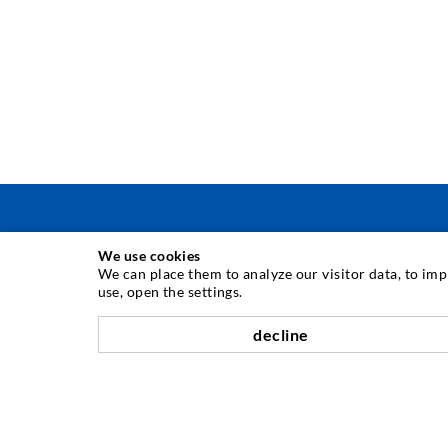
We use cookies
ΤΕΧΝΟΛΟΓΙΑ ΕΓΧΥΣΗΣ
We can place them to analyze our visitor data, to im
use, open the settings.
Εγχύσεις σε ρωγμές
decline
Οριζόντια σφράγιση
Έγχυση τοιχοποιίας / κουρτίνας
Επισκευή αρμών