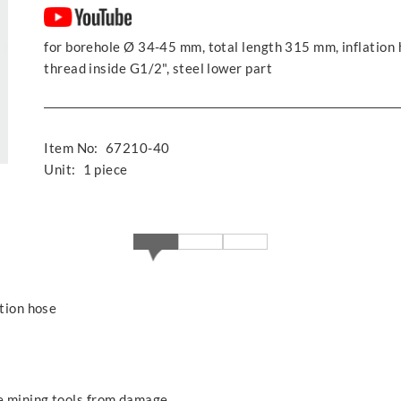
for borehole Ø 34-45 mm, total length 315 mm, inflation 
thread inside G1/2", steel lower part
Item No:
67210-40
Unit:
1 piece
ation hose
he mining tools from damage