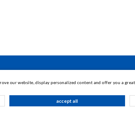
ΜΗΧΑΝΙΚΉ ΚΑΙ ΤΕΧΝΟΛΟΓΊΑ
prove our website, display personalized content and offer you a gre
Τ
accept all
Π
Τ