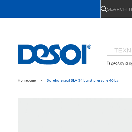
\n
SEARCH 
ΤΕΧΝ
Τεχνολογια 
Homepage
Borehole seal BLV 34 burst pressure 40 bar