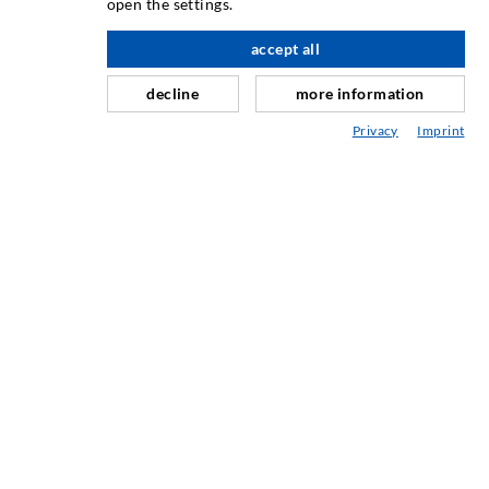
open the settings.
Οριζόντια σφράγιση
Έγχυση τοιχοποιίας / κουρτίνας
accept all
Επισκευή αρμών
decline
more information
Ορυχεία και Τούνελ
Privacy
Imprint
Συστήματα αγκύρωσης
Ειδικές Λύσεις
Μηχανήματα ενέσεων και αναδευτήρες
ΜΗΧΑΝΙΚΉ ΚΑΙ ΤΕΧΝΟΛΟΓΊΑ
ΣΈΡΒΙΣ
Τεχνική βιβλιοθήκη
Παροχή συμβουλών / Σχεδιασμός / Εφαρμογή
Τα πάντα για τις εγχύσεις