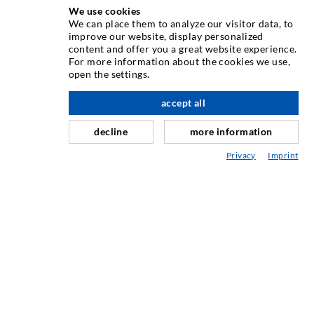
We use cookies
ΤΕΧΝΟΛΟΓΙΑ ΕΓΧΥΣΗΣ
We can place them to analyze our visitor data, to
improve our website, display personalized
content and offer you a great website experience.
Εγχύσεις σε ρωγμές
For more information about the cookies we use,
open the settings.
Οριζόντια σφράγιση
Έγχυση τοιχοποιίας / κουρτίνας
accept all
Επισκευή αρμών
decline
more information
Ορυχεία και Τούνελ
Privacy
Imprint
Συστήματα αγκύρωσης
Ειδικές Λύσεις
Μηχανήματα ενέσεων και αναδευτήρες
ΜΗΧΑΝΙΚΉ ΚΑΙ ΤΕΧΝΟΛΟΓΊΑ
ΣΈΡΒΙΣ