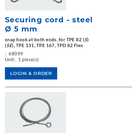
Securing cord - steel
Ø 5 mm
snap hook at both ends, for TPE 82 (
S
)
(
SE
), TPE 131, TPE 167, TPD 82 Flex
:
68099
Unit:
1 piece(s)