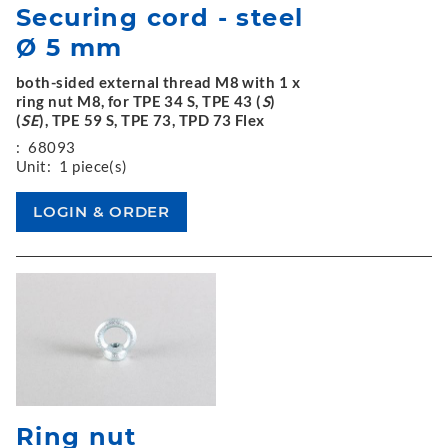
Securing cord - steel
Ø 5 mm
both-sided external thread M8 with 1 x
ring nut M8, for TPE 34 S, TPE 43 (
S
)
(
SE
), TPE 59 S, TPE 73, TPD 73 Flex
:
68093
Unit:
1 piece(s)
Ring nut