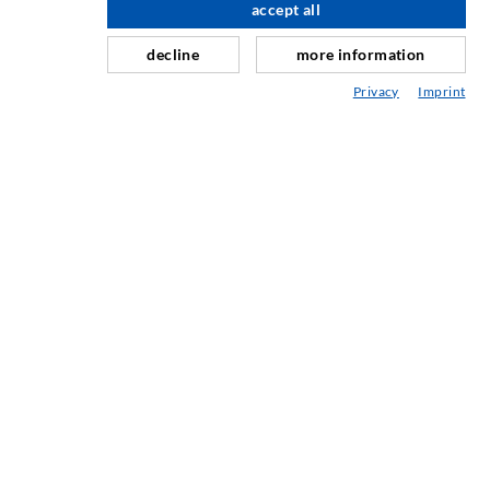
accept all
Επισκευή αρμών
decline
more information
Ορυχεία και Τούνελ
Privacy
Imprint
Συστήματα αγκύρωσης
Ειδικές Λύσεις
Μηχανήματα ενέσεων και αναδευτήρες
ΜΗΧΑΝΙΚΉ ΚΑΙ ΤΕΧΝΟΛΟΓΊΑ
ΣΈΡΒΙΣ
Τεχνική βιβλιοθήκη
Παροχή συμβουλών / Σχεδιασμός / Εφαρμογή
Τα πάντα για τις εγχύσεις