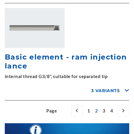
Basic element - ram injection
lance
internal thread G3/8", suitable for separated tip
3 VARIANTS
Page
1
2
3
4