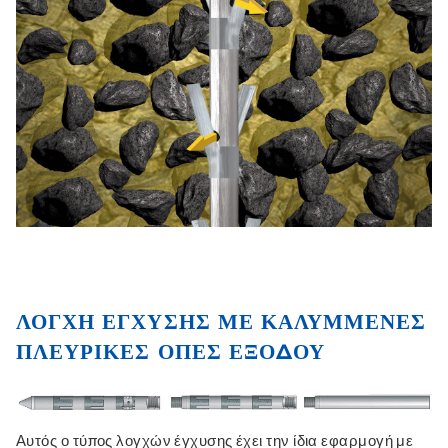
ΛΌΓΧΗ ΈΓΧΥΣΗΣ ΜΕ ΚΑΛΥΜΜΈΝΕΣ
ΠΛΕΥΡΙΚΈΣ ΟΠΈΣ ΕΞΌΔΟΥ
Αυτός ο τύπος λογχών έγχυσης έχει την ίδια εφαρμογή με