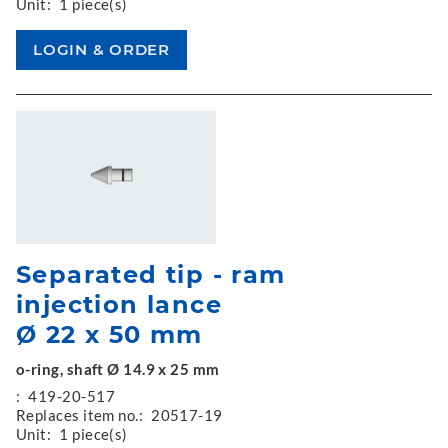
Unit:
1 piece(s)
Separated tip - ram
injection lance
Ø 22 x 50 mm
o-ring, shaft Ø 14.9 x 25 mm
:
419-20-517
Replaces item no.:
20517-19
Unit:
1 piece(s)