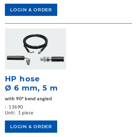
HP hose
Ø 6 mm, 5 m
with 90° bend angled
:
13690
Unit:
1 piece