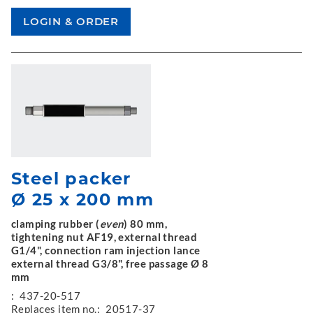
Steel packer
Ø 25 x 200 mm
clamping rubber (
even
) 80 mm,
tightening nut AF19, external thread
G1/4", connection ram injection lance
external thread G3/8", free passage Ø 8
mm
:
437-20-517
Replaces item no.:
20517-37